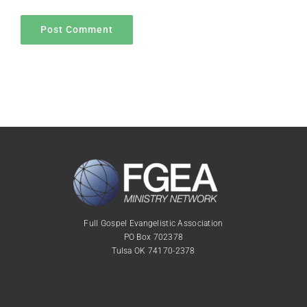
Full Gospel Evangelistic Association
PO Box 702378
Tulsa OK 74170-2378