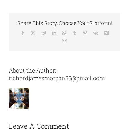
Share This Story, Choose Your Platform!
Facebook
X
Reddit
LinkedIn
WhatsApp
Tumblr
Pinterest
Vk
Xing
Email
About the Author:
richardjamesmorgan55@gmail.com
Leave A Comment